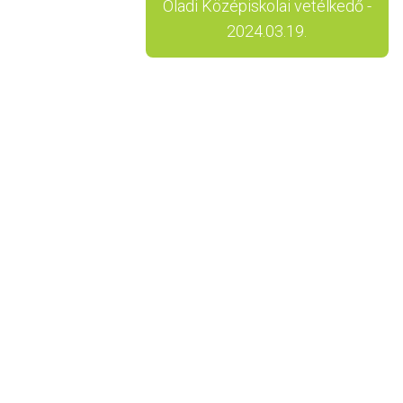
Oladi Középiskolai vetélkedő -
2024.03.19.