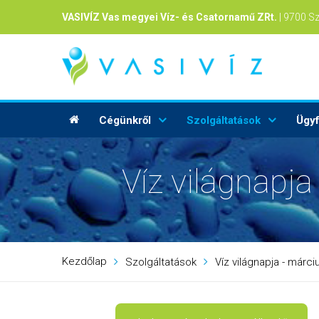
VASIVÍZ Vas megyei Víz- és Csatornamű ZRt.
| 9700 S
Cégünkről
Szolgáltatások
Ügyf
Víz világnapja
Kezdőlap
Szolgáltatások
Víz világnapja - márci