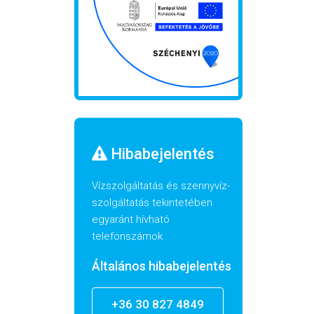
Hibabejelentés
Vízszolgáltatás és szennyvíz-
szolgáltatás tekintetében
egyaránt hívható
telefonszámok
Általános hibabejelentés
+36 30 827 4849