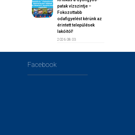
patak vízszintje –
Fokozottabb
odafigyelést kérünk az
érintett települések
lakóitól!
2026.08.03
Facebook