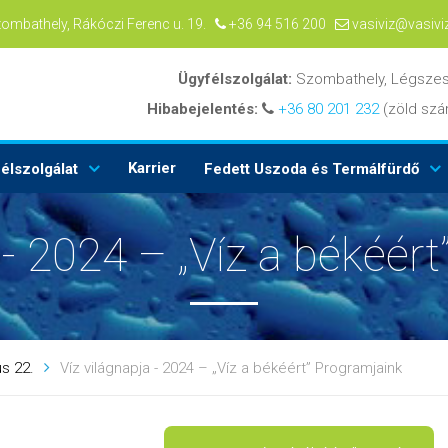
zombathely, Rákóczi Ferenc u. 19.
+36 94 516 200
vasiviz@vasivi
Ügyfélszolgálat:
Szombathely, Légszes
Hibabejelentés:
+36 80 201 232
(zöld s
Karrier
élszolgálat
Fedett Uszoda és Termálfürdő
 - 2024 – „Víz a békéér
us 22.
Víz világnapja - 2024 – „Víz a békéért” Programjaink