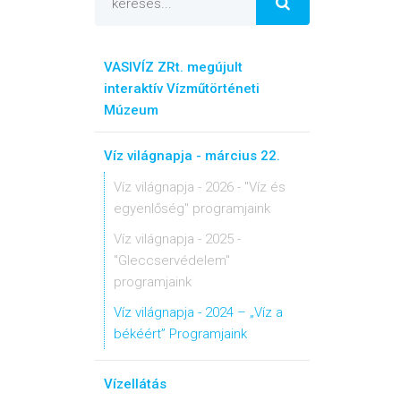
VASIVÍZ ZRt. megújult
interaktív Vízműtörténeti
Múzeum
Víz világnapja - március 22.
Víz világnapja - 2026 - "Víz és
egyenlőség" programjaink
Víz világnapja - 2025 -
"Gleccservédelem"
programjaink
Víz világnapja - 2024 – „Víz a
békéért” Programjaink
Vízellátás