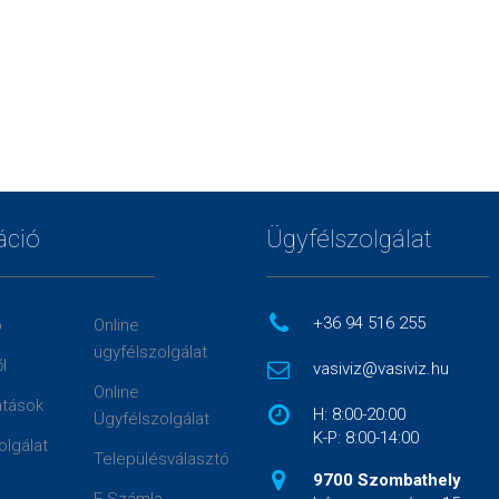
áció
Ügyfélszolgálat
+36 94 516 255
p
Online
ügyfélszolgálat
l
vasiviz@vasiviz.hu
Online
atások
H: 8:00-20:00
Ügyfélszolgálat
K-P: 8:00-14:00
olgálat
Településválasztó
9700 Szombathely
E-Számla