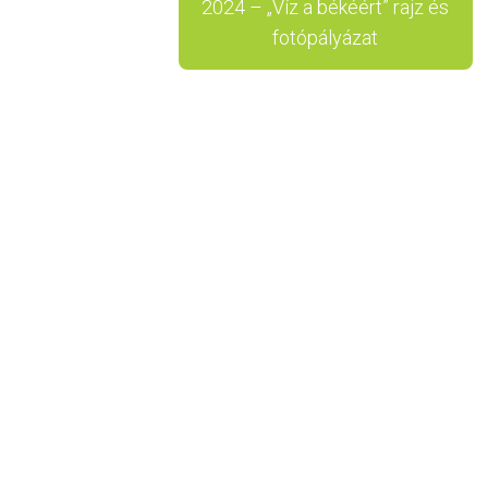
2024 – „Víz a békéért” rajz és
fotópályázat