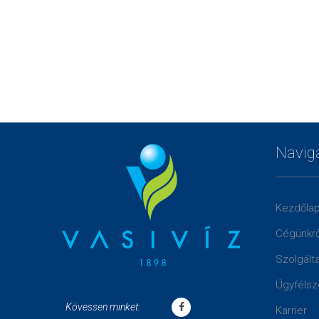
Navig
Kezdőla
Cégünkrő
Szolgált
Ügyfélsz
Kövessen minket:
Karrier