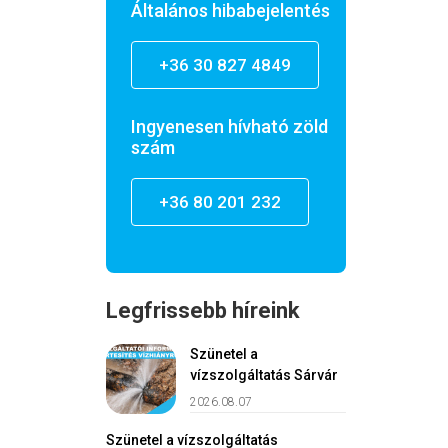
Általános hibabejelentés
+36 30 827 4849
Ingyenesen hívható zöld
szám
+36 80 201 232
Legfrissebb híreink
Szünetel a
vízszolgáltatás Sárvár
2026.08.07
Szünetel a vízszolgáltatás