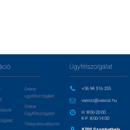
áció
Ügyfélszolgálat
+36 94 516 255
p
Online
ügyfélszolgálat
l
vasiviz@vasiviz.hu
Online
atások
H: 8:00-20:00
Ügyfélszolgálat
K-P: 8:00-14:00
olgálat
Településválasztó
9700 Szombathely