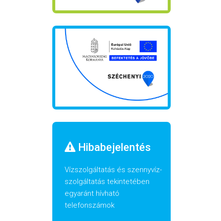
Hibabejelentés
Vízszolgáltatás és szennyvíz-
szolgáltatás tekintetében
egyaránt hívható
telefonszámok