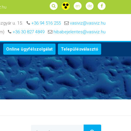
en
de
z.hu
zgyár u. 15.
+36 94 516 255
vasiviz@vasiviz.hu
zám)
+36 30 827 4849
hibabejelentes@vasiviz.hu
Online ügyfélszolgálat
Településválasztó