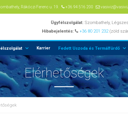
zombathely, Rákóczi Ferenc u. 19.
+36 94 516 200
vasiviz@vasivi
Ügyfélszolgálat:
Szombathely, Légszes
Hibabejelentés:
+36 80 201 232
(zöld s
Karrier
élszolgálat
Fedett Uszoda és Termálfürdő
Elérhetőségek
etőségek