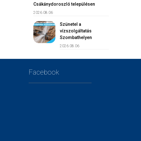
Csákánydoroszló településen
2026.08.06
Szünetel a
vízszolgáltatás
Szombathelyen
2026.08.06
Facebook