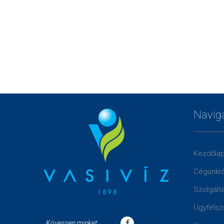
Navig
Kezdőla
Cégünkrő
Szolgált
Ügyfélsz
Kövessen minket: