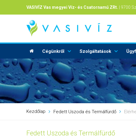
VASIVÍZ Vas megyei Víz- és Csatornamű ZRt.
| 9700 S
Cégünkről
Szolgáltatások
Ügyf
Kezdőlap
Fedett Uszoda és Termálfürdő
Elérh
Fedett Uszoda és Termálfürdő