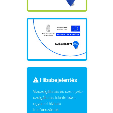
Hibabejelentés
Vízszolgáltatás és szennyvíz-
szolgáltatás tekintetében
egyaránt hívható
telefonszámok