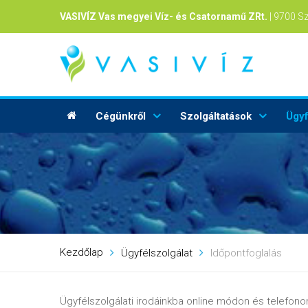
VASIVÍZ Vas megyei Víz- és Csatornamű ZRt.
| 9700 S
Cégünkről
Szolgáltatások
Ügyf
Kezdőlap
Ügyfélszolgálat
Időpontfoglalás
Ügyfélszolgálati irodáinkba online módon és telefonon