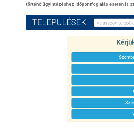
történő ügyintézéshez időpontfoglalás esetén is s
TELEPÜLÉSEK:
Válasszon települé
Kérjü
Szombat
Szen