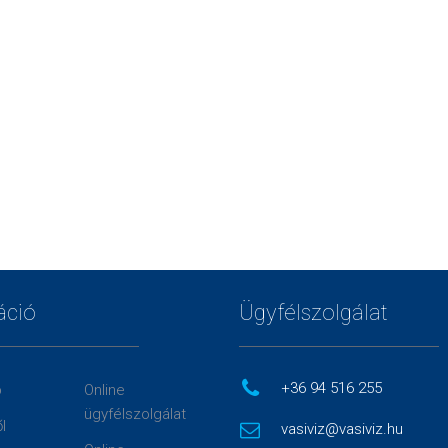
áció
Ügyfélszolgálat
+36 94 516 255
p
Online
ügyfélszolgálat
l
vasiviz@vasiviz.hu