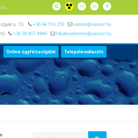
en
de
z.hu
zgyár u. 15.
+36 94 516 255
vasiviz@vasiviz.hu
zám)
+36 30 827 4849
hibabejelentes@vasiviz.hu
Online ügyfélszolgálat
Településválasztó
an