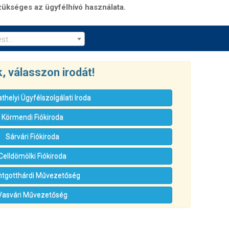
zükséges az ügyfélhívó használata.
st...
k, válasszon irodát!
helyi Ügyfélszolgálati Iroda
Körmendi Fiókiroda
Sárvári Fiókiroda
Celldömölki Fiókiroda
tgotthárdi Művezetőség
Vasvári Művezetőség