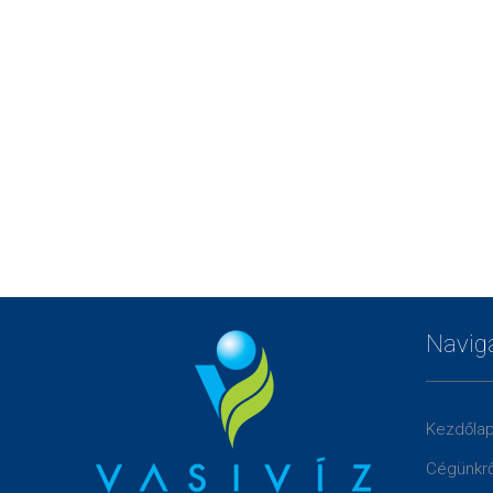
Navig
Kezdőla
Cégünkrő