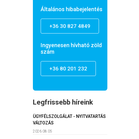
Általános hibabejelentés
+36 30 827 4849
Ingyenesen hívható zöld
szám
+36 80 201 232
Legfrissebb híreink
ÜGYFÉLSZOLGÁLAT - NYITVATARTÁS
VÁLTOZÁS
2026.08.05