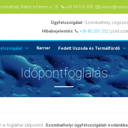
zombathely, Rákóczi Ferenc u. 19.
+36 94 516 200
vasiviz@vasivi
Ügyfélszolgálat:
Szombathely, Légszes
Hibabejelentés:
+36 80 201 232
(zöld s
Karrier
élszolgálat
Fedett Uszoda és Termálfürdő
Időpontfoglalás
 is foglalhat időpontot.
Szombathelyi ügyfélszolgálati irodánkb