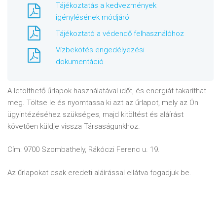
Tájékoztatás a kedvezmények
igénylésének módjáról
Tájékoztató a védendő felhasználóhoz
Vízbekötés engedélyezési
dokumentáció
A letölthető űrlapok használatával időt, és energiát takaríthat
meg. Töltse le és nyomtassa ki azt az űrlapot, mely az Ön
ügyintézéséhez szükséges, majd kitöltést és aláírást
követően küldje vissza Társaságunkhoz.
Cím: 9700 Szombathely, Rákóczi Ferenc u. 19.
Az űrlapokat csak eredeti aláírással ellátva fogadjuk be.