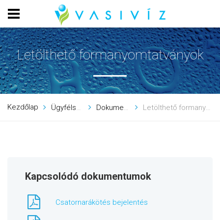
Letölthető formanyomtatványok
Kezdőlap
Ügyfélszolgálat
Dokumentumtár
Letölthető formanyomtatványok
Kapcsolódó dokumentumok
Csatornarákötés bejelentés