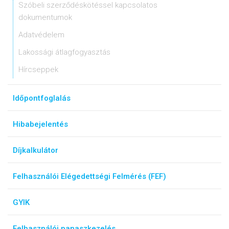
Szóbeli szerződéskötéssel kapcsolatos
dokumentumok
Adatvédelem
Lakossági átlagfogyasztás
Hírcseppek
Időpontfoglalás
Hibabejelentés
Díjkalkulátor
Felhasználói Elégedettségi Felmérés (FEF)
GYIK
Felhasználói panaszkezelés