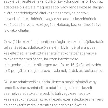
azok érvényesítésének módjáról, így különösen arról, hogy az
adatkezelő, illetve a megbízásából vagy rendelkezése alapján
eljáró adatfeldolgozó által kezelt személyes adatok
helyesbítésére, törlésére vagy ezen adatok kezelésének
korlátozására vonatkozó jogát a Hatóság közreműködésével
is gyakorolhatja.
2) Az (1) bekezdés a) pontjában foglaltak szerinti tájékoztatás
teljesítését az adatkezelő az elérni kívánt céllal arányosan
késleltetheti, a tájékoztatás tartalmát korlátozhatja vagy a
tájékoztatást mellőzheti, ha ezen intézkedése
elengedhetetlenül szükséges az Info. tv. 16. § (3) bekezdés
a)-f) pontjában meghatározott valamely érdek biztosításához.
3) Ha az adatkezelő az általa, illetve a megbízásából vagy
rendelkezése szerint eljáró adatfeldolgozó által kezelt
személyes adatokat helyesbíti, törli vagy ezen adatok
kezelését korlátozza, az adatkezelő ezen intézkedés tényéről
és annak tartalmáról értesíti azon adatkezelőket és