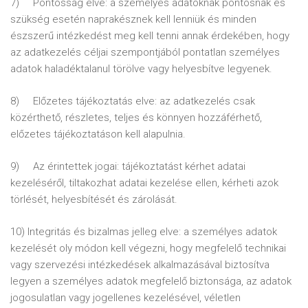
7) Pontosság elve: a személyes adatoknak pontosnak és
szükség esetén naprakésznek kell lenniük és minden
észszerű intézkedést meg kell tenni annak érdekében, hogy
az adatkezelés céljai szempontjából pontatlan személyes
adatok haladéktalanul törölve vagy helyesbítve legyenek.
8) Előzetes tájékoztatás elve: az adatkezelés csak
közérthető, részletes, teljes és könnyen hozzáférhető,
előzetes tájékoztatáson kell alapulnia.
9) Az érintettek jogai: tájékoztatást kérhet adatai
kezeléséről, tiltakozhat adatai kezelése ellen, kérheti azok
törlését, helyesbítését és zárolását.
10) Integritás és bizalmas jelleg elve: a személyes adatok
kezelését oly módon kell végezni, hogy megfelelő technikai
vagy szervezési intézkedések alkalmazásával biztosítva
legyen a személyes adatok megfelelő biztonsága, az adatok
jogosulatlan vagy jogellenes kezelésével, véletlen