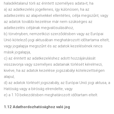
haladéktalanul törli az érintett személyes adata-it, ha
a) az adatkezelés jogellenes, így különösen, ha az
adatkezelés az alapelvekkel ellentétes, célja megszűnt, vagy
az adatok további kezelése már nem szükséges az
adatkezelés céljának megvalósulásához,
b) törvényben, nemzetközi szerződésben vagy az Európai
Unió kötelező jogi aktusában meghatározott időtartama eltelt,
vagy jogalapja megszűnt és az adatok kezelésének nincs
másik jogalapja,
c) az érintett az adatkezeléshez adott hozzájárulását
visszavonja vagy személyes adatainak törlését kérelmezi,
kivéve, ha az adatok kezelése jogszabályi kötelezettségen
alapul,
d) az adatok törlését jogszabály, az Európai Unió jogi aktusa, a
Hatóság vagy a bíróság elrendelte, vagy
e) a 1.10 bekezdésben meghatározott időtartam eltelt.
1.12 Adathordozhatósághoz való jog