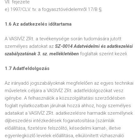
VII. fejezete
e) 1997/CLV. tv. a fogyasztóvédelemről 17/B §.
1.6 Az adatkezelés időtartama
A VASIVÍZ ZRt. a tevékenysége során tudomására jutott
személyes adatokat az
SZ-0014 Adatvédelmi és adatkezelési
szabályzatának 3. sz. mellékletében
foglaltak szerint kezeli.
1.7 Adatfeldolgozás
Az irányadó jogszabályoknak megfelelően az egyes technikai
műveletek céljára a VASIVÍZ ZRt. adatfeldolgozókat vesz
igénybe. A felhasználók a közszolgáltatási szerződésben
foglalt nyilatkozatban járulnak hozzá ahhoz, hogy személyes
adataikat a VASIVÍZ ZRt. adatkezelésre harmadik személynek
díjbeszedési intézkedések foganatosítása (számlák
előállítása, fizetésre felszólító, késedelmi kamat-, illetve
egyenlegközlő levelek előállítása, elkülönített vízhasználó