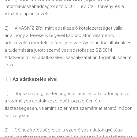
információszabadságról szóló 2011. évi CXII. törvény, és a
Vksztv. alapján kezeli.
2) A VASIVÍZ ZRt. mint adatkezelő kötelezettséget vállal
arra, hogy a tevékenységével kapcsolatos valamennyi
adatkezelés megfelel a fenti jogszabályokban foglaltaknak és
a tudomására jutott személyes adatokat az SZ-0014
Adatvédelmi és adatkezelési szabályzatában foglaltak szerint
kezeli.
1.1 Az adatkezelés elvei
1) Jogszerűség, tisztességes eljárás és átláthatóság elve:
a személyes adatok keze-lését jogszerűen és
tisztességesen, valamint az érintett számára átlátható módon
kell végezni.
2) Célhoz kötöttség elve: a személyes adatok gyűjtése