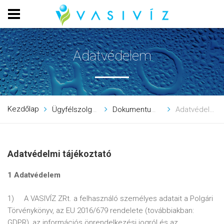
Adatvédelem
Kezdőlap
Ügyfélszolgálat
Dokumentumtár
Adatvédelem
Adatvédelmi tájékoztató
1 Adatvédelem
1) A VASIVÍZ ZRt. a felhasználó személyes adatait a Polgári
Törvénykönyv, az EU 2016/679 rendelete (továbbiakban:
GDPR), az információs önrendelkezési jogról és az