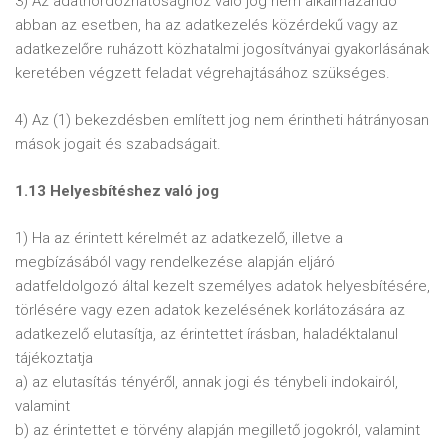
3) Az adathordozhatósághoz való jog nem alkalmazandó
abban az esetben, ha az adatkezelés közérdekű vagy az
adatkezelőre ruházott közhatalmi jogosítványai gyakorlásának
keretében végzett feladat végrehajtásához szükséges.
4) Az (1) bekezdésben említett jog nem érintheti hátrányosan
mások jogait és szabadságait.
1.13 Helyesbítéshez való jog
1) Ha az érintett kérelmét az adatkezelő, illetve a
megbízásából vagy rendelkezése alapján eljáró
adatfeldolgozó által kezelt személyes adatok helyesbítésére,
törlésére vagy ezen adatok kezelésének korlátozására az
adatkezelő elutasítja, az érintettet írásban, haladéktalanul
tájékoztatja
a) az elutasítás tényéről, annak jogi és ténybeli indokairól,
valamint
b) az érintettet e törvény alapján megillető jogokról, valamint