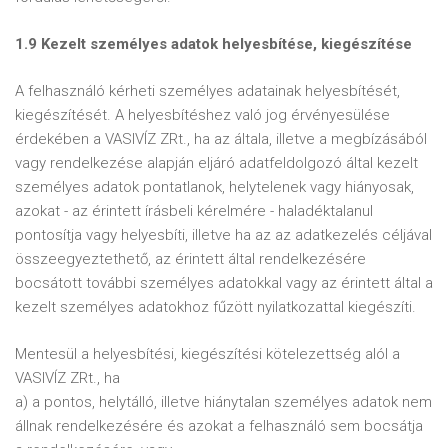
1.9 Kezelt személyes adatok helyesbítése, kiegészítése
A felhasználó kérheti személyes adatainak helyesbítését,
kiegészítését. A helyesbítéshez való jog érvényesülése
érdekében a VASIVÍZ ZRt., ha az általa, illetve a megbízásából
vagy rendelkezése alapján eljáró adatfeldolgozó által kezelt
személyes adatok pontatlanok, helytelenek vagy hiányosak,
azokat - az érintett írásbeli kérelmére - haladéktalanul
pontosítja vagy helyesbíti, illetve ha az az adatkezelés céljával
összeegyeztethető, az érintett által rendelkezésére
bocsátott további személyes adatokkal vagy az érintett által a
kezelt személyes adatokhoz fűzött nyilatkozattal kiegészíti.
Mentesül a helyesbítési, kiegészítési kötelezettség alól a
VASIVÍZ ZRt., ha
a) a pontos, helytálló, illetve hiánytalan személyes adatok nem
állnak rendelkezésére és azokat a felhasználó sem bocsátja