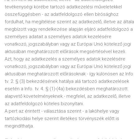
tevékenységi körébe tartozó adatkezelési műveletekkel
összefüggésben - az adatfeldolgozó ellen bírósághoz
fordulhat, ha megítélése szerint az adatkezelő, illetve az általa
megbízott vagy rendelkezése alapján eljáró adatfeldolgozó a
személyes adatait a személyes adatok kezelésére
vonatkozó, jogszabályban vagy az Európai Unió kötelező jogi
aktusában meghatározott előírások megsértésével kezeli.
Azt, hogy az adatkezelés a személyes adatok kezelésére
vonatkozó, jogszabályban vagy az Európai Unió kötelező jogi
aktusában meghatározott előírásoknak - így különösen az Info
tv. 2. § (3) bekezdésének hatálya alá tartozó adatkezelések
esetén a Info. tv. 4. § (1)-(4a) bekezdésben meghatározott
alapvető követelményeknek - megfelel, az adatkezelő, illetve
az adatfeldolgozó köteles bizonyítani.
A pert az érintett - választása szerint - a lakóhelye vagy
tartózkodási helye szerint illetékes törvényszék előtt is
megindíthatja.