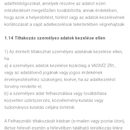
adatfeldolgozókat, amelyek részére az adatot ezen
intézkedését megelőzően továbbította, annak érdekében,
hogy azok a helyesbítést, törlést vagy az adatok kezelésének
korlátozását a saját adatkezelésük tekintetében végrehajtsák.
1.14 Tiltakozás személyes adatok kezelése ellen
1) Az érintett tiltakozhat személyes adatának kezelése ellen,
ha
a) a személyes adatok kezelése kizárólag a VASIVÍZ ZRt.,
vagy az adatátvevő jogának vagy jogos érdekének
érvényesítéséhez szükséges, kivéve, ha az adatkezelést
törvény rendelte el,
b) a személyes adat felhasználása vagy továbbítása
közvetlen üzletszerzés, közvélemény-kutatás vagy
tudományos kutatás céljára történik.
A Felhasználó tiltakozását írásban (e-mailen vagy postai úton),
illetve hírlevél esetén a hírlevélben található leiratkozás linkre