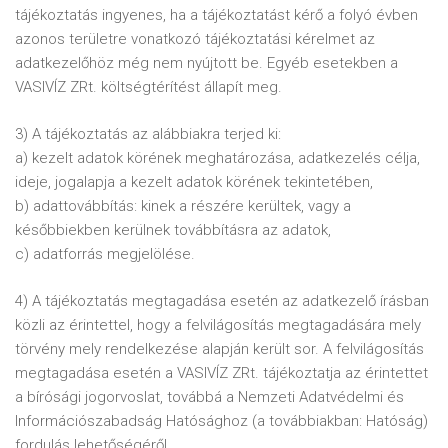
tájékoztatás ingyenes, ha a tájékoztatást kérő a folyó évben
azonos területre vonatkozó tájékoztatási kérelmet az
adatkezelőhöz még nem nyújtott be. Egyéb esetekben a
VASIVÍZ ZRt. költségtérítést állapít meg.
3) A tájékoztatás az alábbiakra terjed ki:
a) kezelt adatok körének meghatározása, adatkezelés célja,
ideje, jogalapja a kezelt adatok körének tekintetében,
b) adattovábbítás: kinek a részére kerültek, vagy a
későbbiekben kerülnek továbbításra az adatok,
c) adatforrás megjelölése.
4) A tájékoztatás megtagadása esetén az adatkezelő írásban
közli az érintettel, hogy a felvilágosítás megtagadására mely
törvény mely rendelkezése alapján került sor. A felvilágosítás
megtagadása esetén a VASIVÍZ ZRt. tájékoztatja az érintettet
a bírósági jogorvoslat, továbbá a Nemzeti Adatvédelmi és
Információszabadság Hatósághoz (a továbbiakban: Hatóság)
fordulás lehetőségéről.