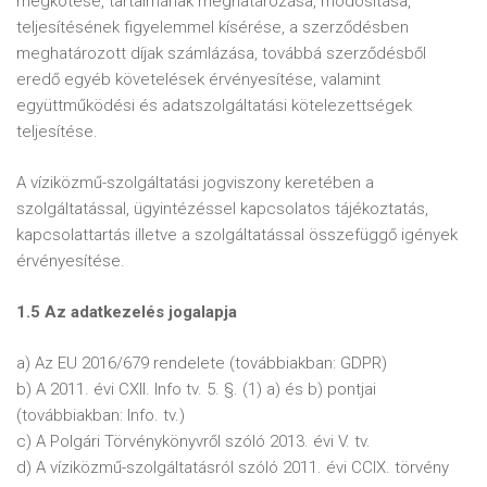
megkötése, tartalmának meghatározása, módosítása,
teljesítésének figyelemmel kísérése, a szerződésben
meghatározott díjak számlázása, továbbá szerződésből
eredő egyéb követelések érvényesítése, valamint
együttműködési és adatszolgáltatási kötelezettségek
teljesítése.
A víziközmű-szolgáltatási jogviszony keretében a
szolgáltatással, ügyintézéssel kapcsolatos tájékoztatás,
kapcsolattartás illetve a szolgáltatással összefüggő igények
érvényesítése.
1.5 Az adatkezelés jogalapja
a) Az EU 2016/679 rendelete (továbbiakban: GDPR)
b) A 2011. évi CXII. Info tv. 5. §. (1) a) és b) pontjai
(továbbiakban: Info. tv.)
c) A Polgári Törvénykönyvről szóló 2013. évi V. tv.
d) A víziközmű-szolgáltatásról szóló 2011. évi CCIX. törvény