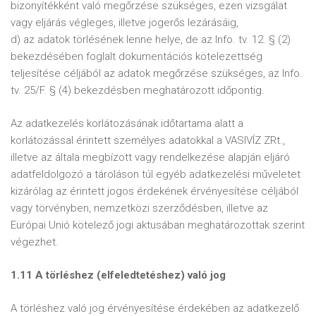
bizonyítékként való megőrzése szükséges, ezen vizsgálat
vagy eljárás végleges, illetve jogerős lezárásáig,
d) az adatok törlésének lenne helye, de az Info. tv. 12. § (2)
bekezdésében foglalt dokumentációs kötelezettség
teljesítése céljából az adatok megőrzése szükséges, az Info.
tv. 25/F. § (4) bekezdésben meghatározott időpontig.
Az adatkezelés korlátozásának időtartama alatt a
korlátozással érintett személyes adatokkal a VASIVÍZ ZRt.,
illetve az általa megbízott vagy rendelkezése alapján eljáró
adatfeldolgozó a tároláson túl egyéb adatkezelési műveletet
kizárólag az érintett jogos érdekének érvényesítése céljából
vagy törvényben, nemzetközi szerződésben, illetve az
Európai Unió kötelező jogi aktusában meghatározottak szerint
végezhet.
1.11 A törléshez (elfeledtetéshez) való jog
A törléshez való jog érvényesítése érdekében az adatkezelő