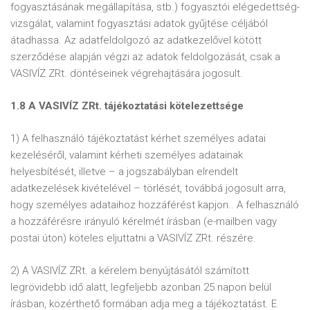
fogyasztásának megállapítása, stb.) fogyasztói elégedettség-
vizsgálat, valamint fogyasztási adatok gyűjtése céljából
átadhassa. Az adatfeldolgozó az adatkezelővel kötött
szerződése alapján végzi az adatok feldolgozását, csak a
VASIVÍZ ZRt. döntéseinek végrehajtására jogosult.
1.8 A VASIVÍZ ZRt. tájékoztatási kötelezettsége
1) A felhasználó tájékoztatást kérhet személyes adatai
kezeléséről, valamint kérheti személyes adatainak
helyesbítését, illetve – a jogszabályban elrendelt
adatkezelések kivételével – törlését, továbbá jogosult arra,
hogy személyes adataihoz hozzáférést kapjon.. A felhasználó
a hozzáférésre irányuló kérelmét írásban (e-mailben vagy
postai úton) köteles eljuttatni a VASIVÍZ ZRt. részére.
2) A VASIVÍZ ZRt. a kérelem benyújtásától számított
legrövidebb idő alatt, legfeljebb azonban 25 napon belül
írásban, közérthető formában adja meg a tájékoztatást. E