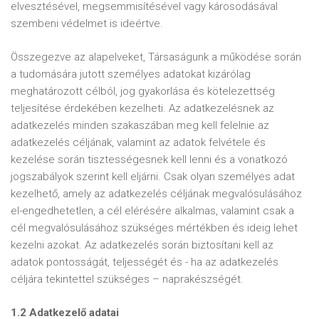
elvesztésével, megsemmisítésével vagy károsodásával
szembeni védelmet is ideértve.
Összegezve az alapelveket, Társaságunk a működése során
a tudomására jutott személyes adatokat kizárólag
meghatározott célból, jog gyakorlása és kötelezettség
teljesítése érdekében kezelheti. Az adatkezelésnek az
adatkezelés minden szakaszában meg kell felelnie az
adatkezelés céljának, valamint az adatok felvétele és
kezelése során tisztességesnek kell lenni és a vonatkozó
jogszabályok szerint kell eljárni. Csak olyan személyes adat
kezelhető, amely az adatkezelés céljának megvalósulásához
el-engedhetetlen, a cél elérésére alkalmas, valamint csak a
cél megvalósulásához szükséges mértékben és ideig lehet
kezelni azokat. Az adatkezelés során biztosítani kell az
adatok pontosságát, teljességét és - ha az adatkezelés
céljára tekintettel szükséges – naprakészségét.
1.2 Adatkezelő adatai