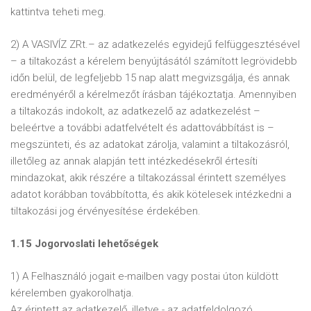
kattintva teheti meg.
2) A VASIVÍZ ZRt.– az adatkezelés egyidejű felfüggesztésével
– a tiltakozást a kérelem benyújtásától számított legrövidebb
időn belül, de legfeljebb 15 nap alatt megvizsgálja, és annak
eredményéről a kérelmezőt írásban tájékoztatja. Amennyiben
a tiltakozás indokolt, az adatkezelő az adatkezelést –
beleértve a további adatfelvételt és adattovábbítást is –
megszünteti, és az adatokat zárolja, valamint a tiltakozásról,
illetőleg az annak alapján tett intézkedésekről értesíti
mindazokat, akik részére a tiltakozással érintett személyes
adatot korábban továbbította, és akik kötelesek intézkedni a
tiltakozási jog érvényesítése érdekében.
1.15 Jogorvoslati lehetőségek
1) A Felhasználó jogait e-mailben vagy postai úton küldött
kérelemben gyakorolhatja.
Az érintett az adatkezelő, illetve - az adatfeldolgozó