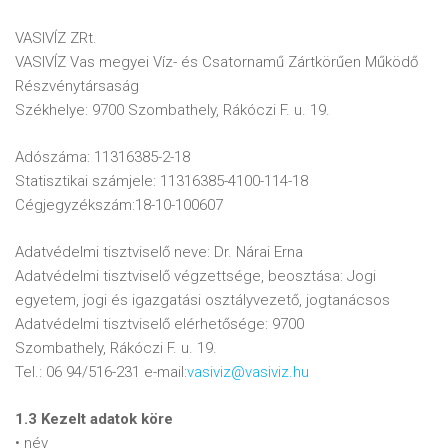
VASIVÍZ ZRt.
VASIVÍZ Vas megyei Víz- és Csatornamű Zártkörűen Működő
Részvénytársaság
Székhelye: 9700 Szombathely, Rákóczi F. u. 19.
Adószáma: 11316385-2-18
Statisztikai számjele: 11316385-4100-114-18
Cégjegyzékszám:18-10-100607
Adatvédelmi tisztviselő neve: Dr. Nárai Erna
Adatvédelmi tisztviselő végzettsége, beosztása: Jogi
egyetem, jogi és igazgatási osztályvezető, jogtanácsos
Adatvédelmi tisztviselő elérhetősége: 9700
Szombathely, Rákóczi F. u. 19.
Tel.: 06 94/516-231 e-mail:
vasiviz@vasiviz.hu
1.3 Kezelt adatok köre
• név