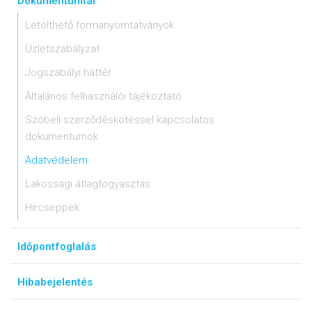
Dokumentumtár
Letölthető formanyomtatványok
Üzletszabályzat
Jogszabályi háttér
Általános felhasználói tájékoztató
Szóbeli szerződéskötéssel kapcsolatos
dokumentumok
Adatvédelem
Lakossági átlagfogyasztás
Hírcseppek
Időpontfoglalás
Hibabejelentés