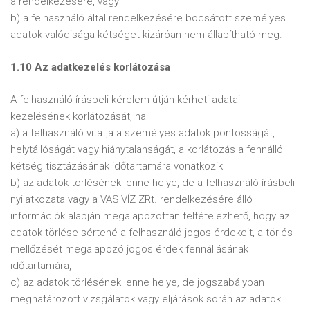
a rendelkezésére, vagy
b) a felhasználó által rendelkezésére bocsátott személyes
adatok valódisága kétséget kizáróan nem állapítható meg.
1.10 Az adatkezelés korlátozása
A felhasználó írásbeli kérelem útján kérheti adatai
kezelésének korlátozását, ha
a) a felhasználó vitatja a személyes adatok pontosságát,
helytállóságát vagy hiánytalanságát, a korlátozás a fennálló
kétség tisztázásának időtartamára vonatkozik
b) az adatok törlésének lenne helye, de a felhasználó írásbeli
nyilatkozata vagy a VASIVÍZ ZRt. rendelkezésére álló
információk alapján megalapozottan feltételezhető, hogy az
adatok törlése sértené a felhasználó jogos érdekeit, a törlés
mellőzését megalapozó jogos érdek fennállásának
időtartamára,
c) az adatok törlésének lenne helye, de jogszabályban
meghatározott vizsgálatok vagy eljárások során az adatok