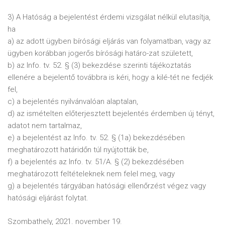
3) A Hatóság a bejelentést érdemi vizsgálat nélkül elutasítja,
ha
a) az adott ügyben bírósági eljárás van folyamatban, vagy az
ügyben korábban jogerős bírósági határo-zat született,
b) az Info. tv. 52. § (3) bekezdése szerinti tájékoztatás
ellenére a bejelentő továbbra is kéri, hogy a kilé-tét ne fedjék
fel,
c) a bejelentés nyilvánvalóan alaptalan,
d) az ismételten előterjesztett bejelentés érdemben új tényt,
adatot nem tartalmaz,
e) a bejelentést az Info. tv. 52. § (1a) bekezdésében
meghatározott határidőn túl nyújtották be,
f) a bejelentés az Info. tv. 51/A. § (2) bekezdésében
meghatározott feltételeknek nem felel meg, vagy
g) a bejelentés tárgyában hatósági ellenőrzést végez vagy
hatósági eljárást folytat.
Szombathely, 2021. november 19.