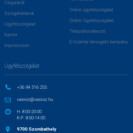
Cégünkről
Online ügyfélszolgálat
Szolgáltatások
Online Ügyfélszolgálat
Ügyfélszolgálat
Településválasztó
Karrier
E-Számla támogató kampány
Impresszum
Ügyfélszolgálat
+36 94 516 255
vasiviz@vasiviz.hu
H: 8:00-20:00
K-P: 8:00-14:00
9700 Szombathely