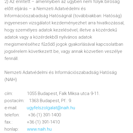
2) Az érintett – amennyiben az ügyben nem folyik bíróság
előtt eljárás – a Nemzeti Adatvédelmi és
Információszabadság Hatóságnál (továbbiakban: Hatóság)
ingyenesen vizsgálatot kezdeményezhet arra hivatkozással,
hogy személyes adatok kezelésével, illetve a közérdekű
adatok vagy a közérdekből nyilvános adatok
megismeréséhez fűződő jogok gyakorlásával kapcsolatban
jogsérelem következett be, vagy annak közvetlen veszélye
fennáll.
Nemzeti Adatvédelmi és Információszabadság Hatóság
(NAIH)
cím: 1055 Budapest, Falk Miksa utca 9-11.
postacím: 1363 Budapest, Pf.: 9.
e-mail:
ugyfelszolgalat@naih.hu
telefon: +36 (1) 391-1400
fax.: +36 (1) 391-1410
honlap:
www.naih.hu