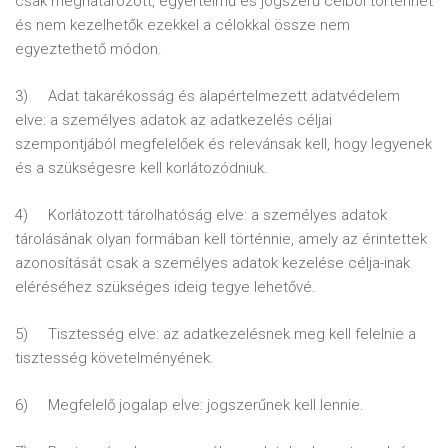
csak meghatározott, egyértelmű és jogszerű célból történhet
és nem kezelhetők ezekkel a célokkal össze nem
egyeztethető módon.
3) Adat takarékosság és alapértelmezett adatvédelem
elve: a személyes adatok az adatkezelés céljai
szempontjából megfelelőek és relevánsak kell, hogy legyenek
és a szükségesre kell korlátozódniuk.
4) Korlátozott tárolhatóság elve: a személyes adatok
tárolásának olyan formában kell történnie, amely az érintettek
azonosítását csak a személyes adatok kezelése célja-inak
eléréséhez szükséges ideig tegye lehetővé.
5) Tisztesség elve: az adatkezelésnek meg kell felelnie a
tisztesség követelményének.
6) Megfelelő jogalap elve: jogszerűnek kell lennie.