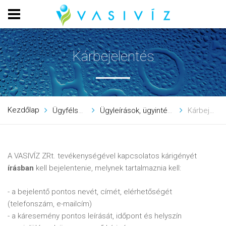
Kárbejelentés
Kezdőlap
Ügyfélszolgálat
Ügyleírások, ügyintézés menete
Kárbejelentés
A VASIVÍZ ZRt. tevékenységével kapcsolatos kárigényét
írásban
kell bejelentenie, melynek tartalmaznia kell:
- a bejelentő pontos nevét, címét, elérhetőségét
(telefonszám, e-mailcím)
- a káresemény pontos leírását, időpont és helyszín