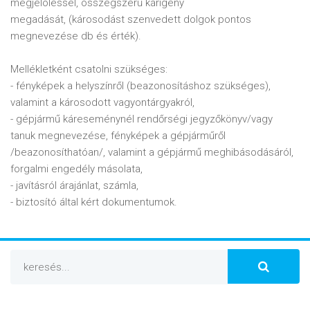
megjelöléssel, összegszerű kárigény
megadását, (károsodást szenvedett dolgok pontos
megnevezése db és érték).
Mellékletként csatolni szükséges:
- fényképek a helyszínről (beazonosításhoz szükséges),
valamint a károsodott vagyontárgyakról,
- gépjármű káreseménynél rendőrségi jegyzőkönyv/vagy
tanuk megnevezése, fényképek a gépjárműről
/beazonosíthatóan/, valamint a gépjármű meghibásodásáról,
forgalmi engedély másolata,
- javításról árajánlat, számla,
- biztosító által kért dokumentumok.