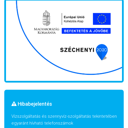
Hibabejelentés
Vízszolgáltatás és szennyvíz-szolgáltatás tekintetében
egyaránt hívható telefonszámok