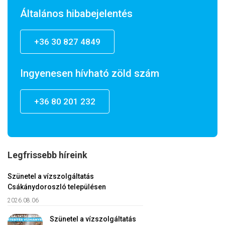
Általános hibabejelentés
+36 30 827 4849
Ingyenesen hívható zöld szám
+36 80 201 232
Legfrissebb híreink
Szünetel a vízszolgáltatás
Csákánydoroszló településen
2026.08.06
Szünetel a vízszolgáltatás