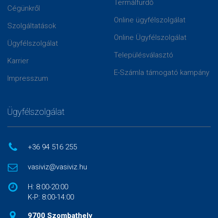
Termálfürdő
Cégünkről
Online ügyfélszolgálat
Szolgáltatások
Online Ügyfélszolgálat
Ügyfélszolgálat
Településválasztó
Karrier
E-Számla támogató kampány
Impresszum
Ügyfélszolgálat
+36 94 516 255
vasiviz@vasiviz.hu
H: 8:00-20:00
K-P: 8:00-14:00
9700 Szombathely