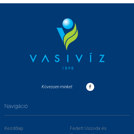
Kövessen minket:
Navigáció
Kezdőlap
Fedett Uszoda és