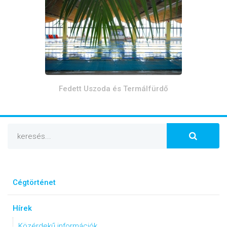
Fedett Uszoda és Termálfürdő
Cégtörténet
Hírek
Közérdekű információk