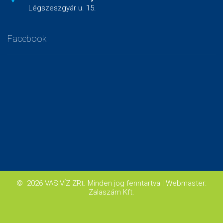
Légszeszgyár u. 15.
Facebook
©
2026
VASIVÍZ ZRt.
Minden jog fenntartva
| Webmaster:
Zalaszám Kft.