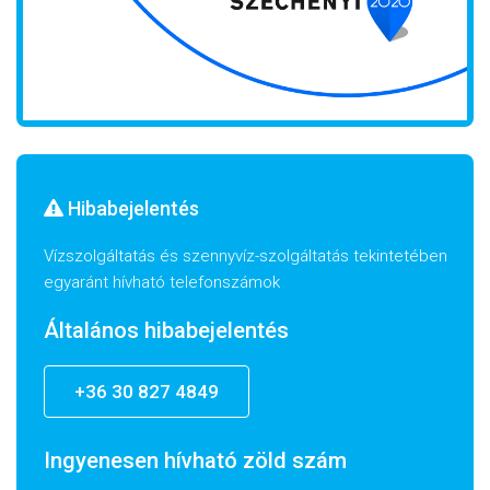
Hibabejelentés
Vízszolgáltatás és szennyvíz-szolgáltatás tekintetében
egyaránt hívható telefonszámok
Általános hibabejelentés
+36 30 827 4849
Ingyenesen hívható zöld szám