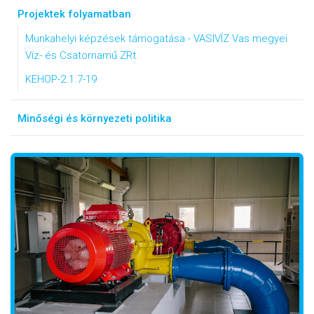
Projektek folyamatban
Munkahelyi képzések támogatása - VASIVÍZ Vas megyei
Víz- és Csatornamű ZRt.
KEHOP-2.1.7-19
Minőségi és környezeti politika