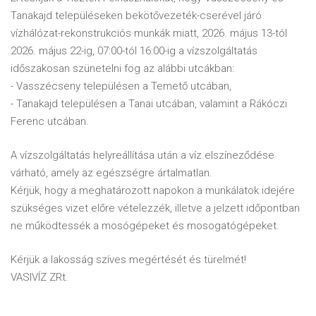
Tanakajd településeken bekötővezeték-cserével járó
vízhálózat-rekonstrukciós munkák miatt, 2026. május 13-tól
2026. május 22-ig, 07:00-tól 16:00-ig a vízszolgáltatás
időszakosan szünetelni fog az alábbi utcákban:
- Vasszécseny településen a Temető utcában,
- Tanakajd településen a Tanai utcában, valamint a Rákóczi
Ferenc utcában.
A vízszolgáltatás helyreállítása után a víz elszíneződése
várható, amely az egészségre ártalmatlan.
Kérjük, hogy a meghatározott napokon a munkálatok idejére
szükséges vizet előre vételezzék, illetve a jelzett időpontban
ne működtessék a mosógépeket és mosogatógépeket.
Kérjük a lakosság szíves megértését és türelmét!
VASIVÍZ ZRt.