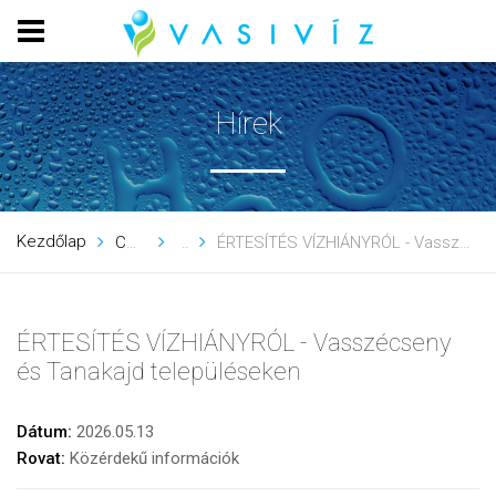
Hírek
Kezdőlap
Cégünkről
Hírek
ÉRTESÍTÉS VÍZHIÁNYRÓL - Vasszécseny és Tanakajd településeken
ÉRTESÍTÉS VÍZHIÁNYRÓL - Vasszécseny
és Tanakajd településeken
Dátum:
2026.05.13
Rovat:
Közérdekű információk