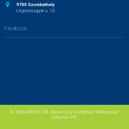
9700 Szombathely
Légszeszgyár u. 15.
Facebook
©
2026
VASIVÍZ ZRt.
Minden jog fenntartva
| Webmaster:
Zalaszám Kft.