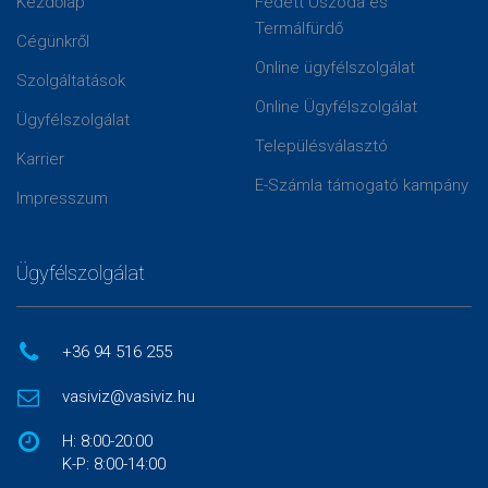
Kezdőlap
Fedett Uszoda és
Termálfürdő
Cégünkről
Online ügyfélszolgálat
Szolgáltatások
Online Ügyfélszolgálat
Ügyfélszolgálat
Településválasztó
Karrier
E-Számla támogató kampány
Impresszum
Ügyfélszolgálat
+36 94 516 255
vasiviz@vasiviz.hu
H: 8:00-20:00
K-P: 8:00-14:00