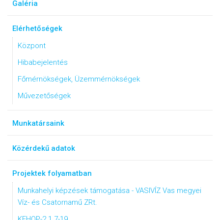
Galéria
Elérhetőségek
Központ
Hibabejelentés
Főmérnökségek, Üzemmérnökségek
Művezetőségek
Munkatársaink
Közérdekű adatok
Projektek folyamatban
Munkahelyi képzések támogatása - VASIVÍZ Vas megyei
Víz- és Csatornamű ZRt.
KEHOP-2.1.7-19