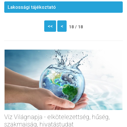
Lakossági tájékoztató
<<
<
18 / 18
Víz Világnapja - elkötelezettség, hűség,
szakmaiság, hivatástudat