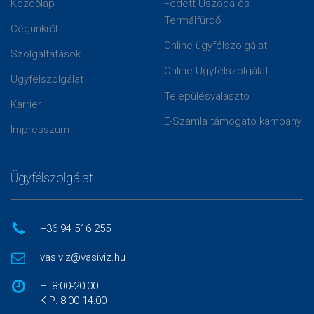
Kezdőlap
Fedett Uszoda és
Termálfürdő
Cégünkről
Online ügyfélszolgálat
Szolgáltatások
Online Ügyfélszolgálat
Ügyfélszolgálat
Településválasztó
Karrier
E-Számla támogató kampány
Impresszum
Ügyfélszolgálat
+36 94 516 255
vasiviz@vasiviz.hu
H: 8:00-20:00
K-P: 8:00-14:00