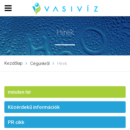
Hírek
Kezdőlap
Cégünkről
Hírek
minden hír
Közérdekű információk
PR cikk