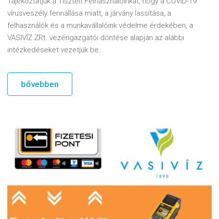
Tájékoztatjuk a Tisztelt Felhasználóinkat, hogy a COVID-19
vírusveszély fennállása miatt, a járvány lassítása, a
felhasználók és a munkavállalóink védelme érdekében, a
VASIVÍZ ZRt. vezérigazgatói döntése alapján az alábbi
intézkedéseket vezetjük be.
bővebben