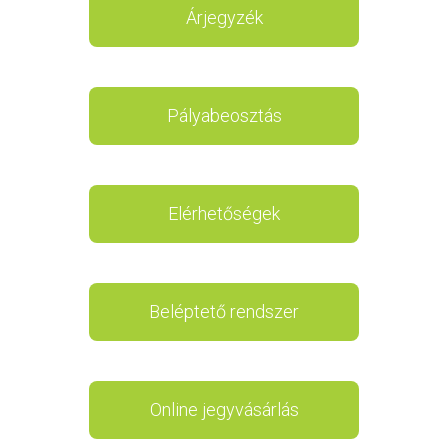
Árjegyzék
Pályabeosztás
Elérhetőségek
Beléptető rendszer
Online jegyvásárlás