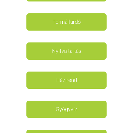
Termálfürdő
Nyitva tartás
Házirend
Gyógyvíz