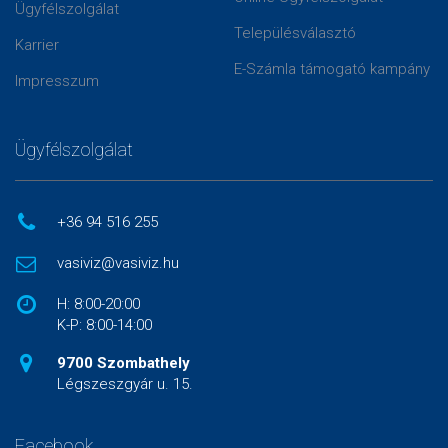
Ügyfélszolgálat
Településválasztó
Karrier
E-Számla támogató kampány
Impresszum
Ügyfélszolgálat
+36 94 516 255
vasiviz@vasiviz.hu
H: 8:00-20:00
K-P: 8:00-14:00
9700 Szombathely
Légszeszgyár u. 15.
Facebook