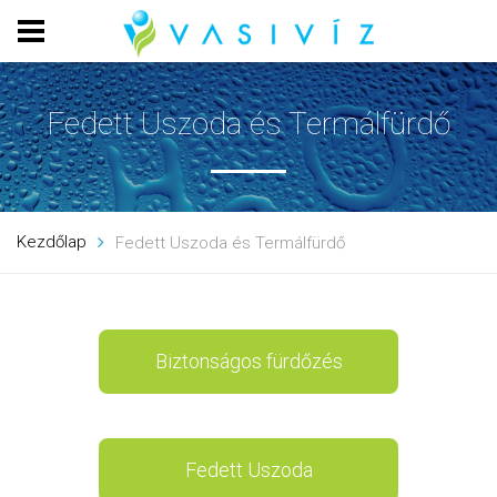
Fedett Uszoda és Termálfürdő
Kezdőlap
Fedett Uszoda és Termálfürdő
Biztonságos fürdőzés
Fedett Uszoda