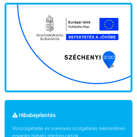
Hibabejelentés
Vízszolgáltatás és szennyvíz-szolgáltatás tekintetében
egyaránt hívható telefonszámok