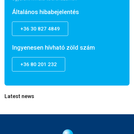
Általános hibabejelentés
+36 30 827 4849
Ingyenesen hívható zöld szám
+36 80 201 232
Latest news